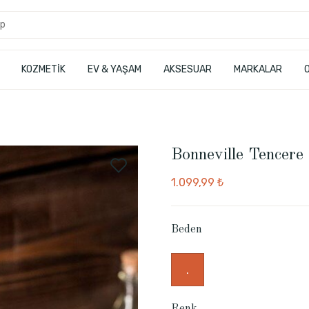
KOZMETİK
EV & YAŞAM
AKSESUAR
MARKALAR
Bonneville Tencere
1.099,99 ₺
Beden
.