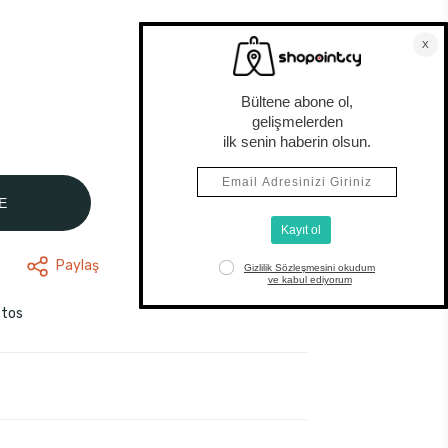
E
Paylaş
stos