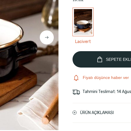
Renk
Lacivert
SEPETE EKL
Fiyatı düşünce haber ver
Tahmini Teslimat: 14 Ağu
ÜRÜN AÇIKLAMASI