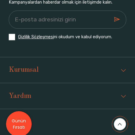
Kampanyalardan haberdar olmak için iletişimde kalın.
Gizlilik Sözleşmesi
ni okudum ve kabul ediyorum.
Kurumsal
Yardım
Günün
Üyelik
Fırsatı