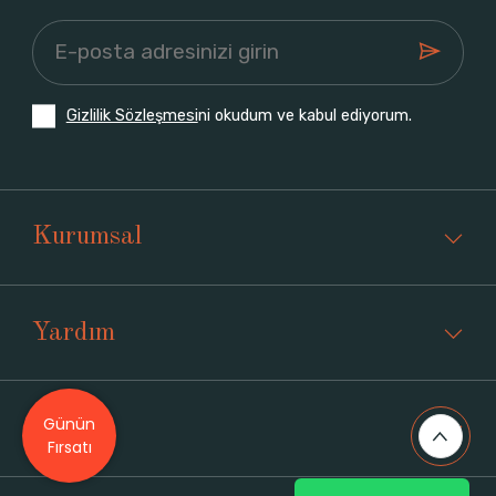
Gizlilik Sözleşmesi
ni okudum ve kabul ediyorum.
Kurumsal
Yardım
Günün
Üyelik
Fırsatı