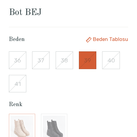
Bot BEJ
Beden Tablosu
Beden
36
37
38
39
40
41
Renk