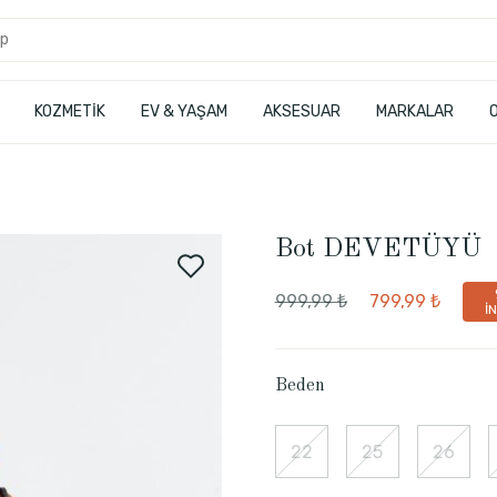
KOZMETİK
EV & YAŞAM
AKSESUAR
MARKALAR
Bot DEVETÜYÜ
999,99 ₺
799,99 ₺
İ
Beden
22
25
26