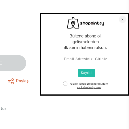
E
Paylaş
stos