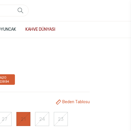
OYUNCAK
KAHVE DÜNYASI
%20
NDİRİM
Beden Tablosu
27
21
24
23