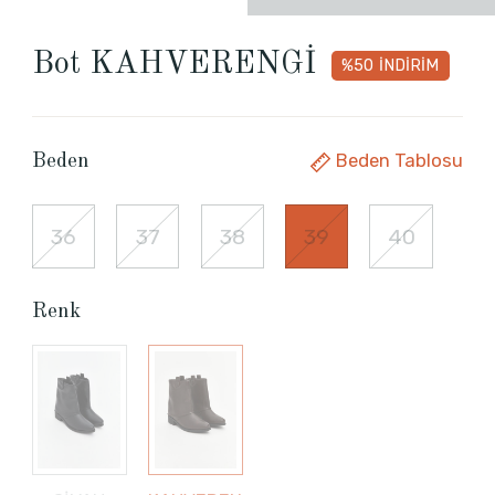
Bot KAHVERENGİ
%50
İNDİRİM
Beden Tablosu
Beden
36
37
38
39
40
Renk