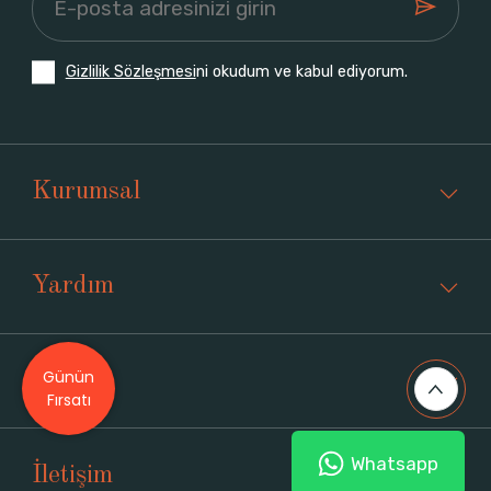
Gizlilik Sözleşmesi
ni okudum ve kabul ediyorum.
Kurumsal
Yardım
Günün
Üyelik
Fırsatı
Whatsapp
İletişim