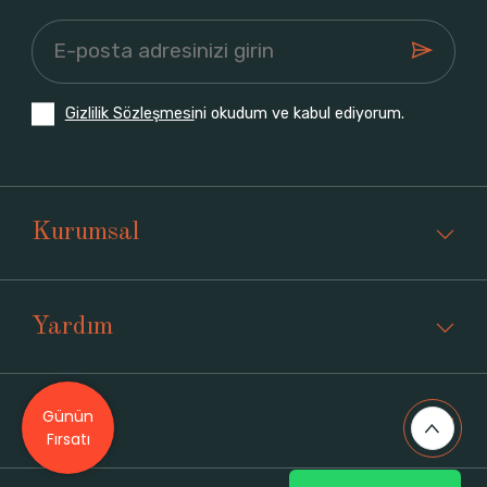
Gizlilik Sözleşmesi
ni okudum ve kabul ediyorum.
Kurumsal
Yardım
Günün
Üyelik
Fırsatı