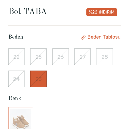
Bot TABA
%22
İNDİRİM
Beden Tablosu
Beden
22
25
26
27
28
24
23
Renk