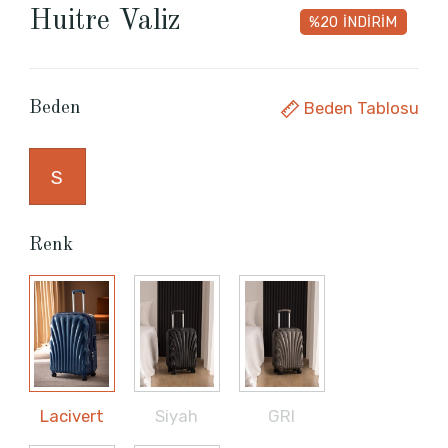
Huitre Valiz
%20
İNDİRİM
Beden Tablosu
Beden
S
Renk
Lacivert
Siyah
GRI