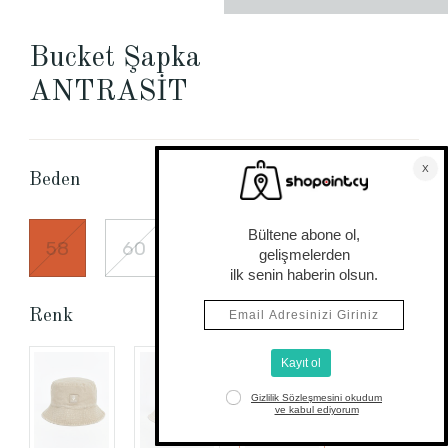
Bucket Şapka
ANTRASİT
Beden Tablosu
Beden
58
60
Renk