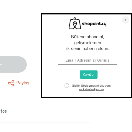
E
Paylaş
stos