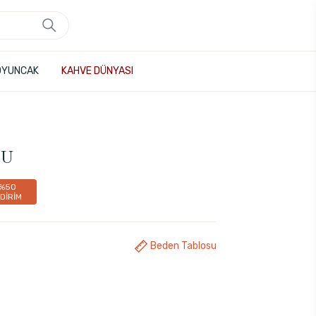
OYUNCAK
KAHVE DÜNYASI
RU
%50
NDİRİM
Beden Tablosu