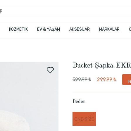
KOZMETİK
EV & YAŞAM
AKSESUAR
MARKALAR
Bucket Şapka EK
599,99 ₺
299,99 ₺
İ
Beden
ONE SIZE