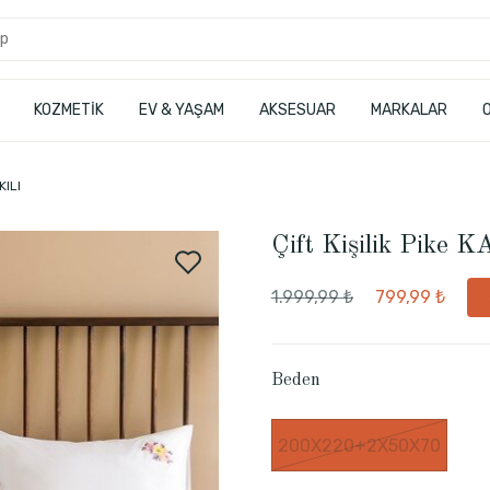
KOZMETİK
EV & YAŞAM
AKSESUAR
MARKALAR
KILI
Çift Kişilik Pike
1.999,99 ₺
799,99 ₺
Beden
200X220+2X50X70