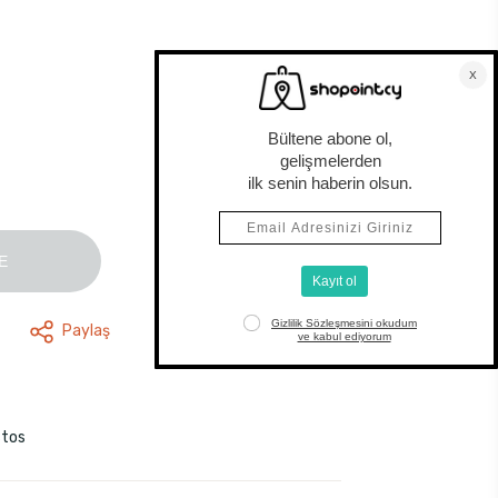
E
Paylaş
stos