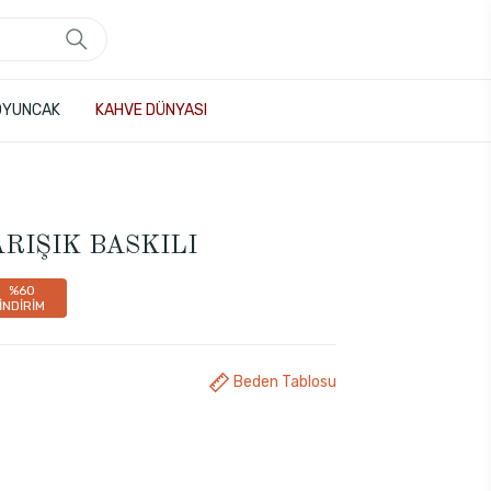
OYUNCAK
KAHVE DÜNYASI
 KARIŞIK BASKILI
%60
İNDİRİM
Beden Tablosu