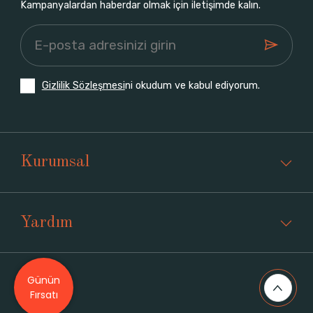
Kampanyalardan haberdar olmak için iletişimde kalın.
Gizlilik Sözleşmesi
ni okudum ve kabul ediyorum.
Kurumsal
Yardım
Günün
Üyelik
Fırsatı