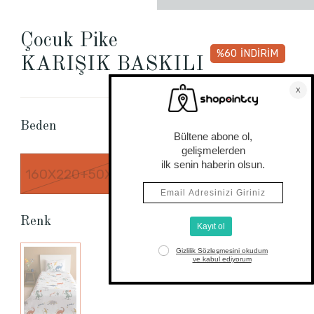
Çocuk Pike
%60
İNDİRİM
KARIŞIK BASKILI
Beden Tablosu
Beden
160X220+50X70
Renk