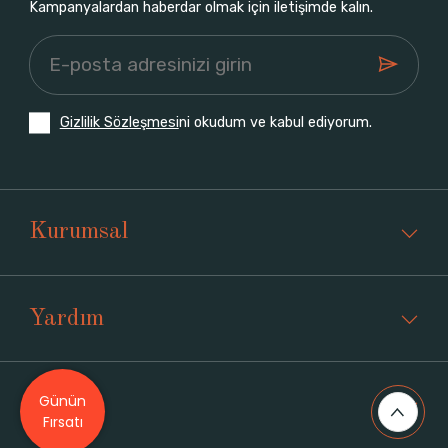
Kampanyalardan haberdar olmak için iletişimde kalın.
Gizlilik Sözleşmesi
ni okudum ve kabul ediyorum.
Kurumsal
Yardım
Günün
Üyelik
Fırsatı