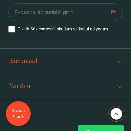
Gizlilik Sözleşmesi
ni okudum ve kabul ediyorum.
Kurumsal
Yardım
Günün
Üyelik
Fırsatı