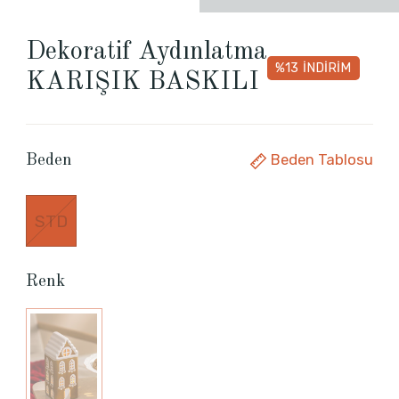
Dekoratif Aydınlatma
%13
İNDİRİM
KARIŞIK BASKILI
Beden Tablosu
Beden
STD
Renk