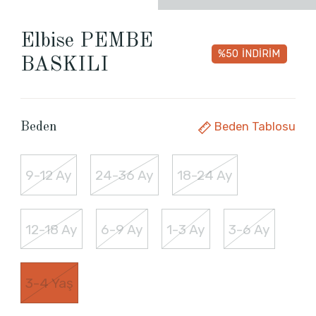
Elbise PEMBE
%50
İNDİRİM
BASKILI
Beden Tablosu
Beden
9-12 Ay
24-36 Ay
18-24 Ay
12-18 Ay
6-9 Ay
1-3 Ay
3-6 Ay
3-4 Yaş