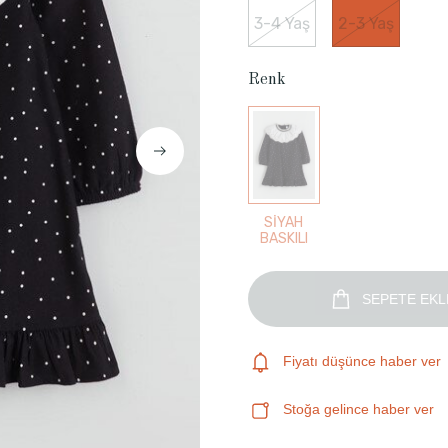
3-4 Yaş
2-3 Yaş
Renk
SİYAH
BASKILI
SEPETE EKL
Fiyatı düşünce haber ver
Stoğa gelince haber ver