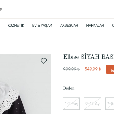
KOZMETİK
EV & YAŞAM
AKSESUAR
MARKALAR
Elbise SİYAH BAS
999,99 ₺
549,99 ₺
İ
Beden
1-2 Yaş
9-12 Ay
7-8