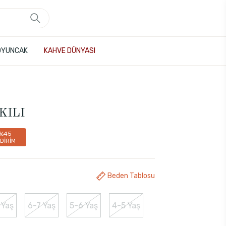
OYUNCAK
KAHVE DÜNYASI
KILI
%45
NDİRİM
Beden Tablosu
 Yaş
6-7 Yaş
5-6 Yaş
4-5 Yaş