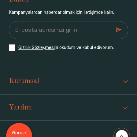
Kampanyalardan haberdar olmak için iletişimde kalın.
Gizlilik Sözleşmesi
ni okudum ve kabul ediyorum.
Kurumsal
Yardım
Günün
Üyelik