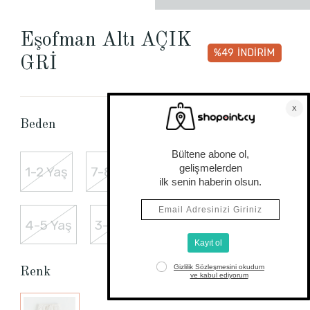
Eşofman Altı AÇIK
%49
İNDİRİM
GRİ
Beden Tablosu
Beden
1-2 Yaş
7-8 Yaş
6-7 Yaş
5-6 Yaş
4-5 Yaş
3-4 Yaş
2-3 Yaş
Renk