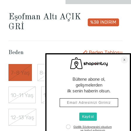
Eşofman Altı AÇIK
%38
İNDİRİM
GRİ
Beden Tablosu
Beden
7-8 Yaş
8-9 Yaş
9-10 Yaş
10-11 Yaş
13-14 Yaş
11-12 Yaş
12-13 Yaş