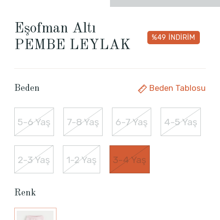
Eşofman Altı
%49
İNDİRİM
PEMBE LEYLAK
Beden Tablosu
Beden
5-6 Yaş
7-8 Yaş
6-7 Yaş
4-5 Yaş
2-3 Yaş
1-2 Yaş
3-4 Yaş
Renk