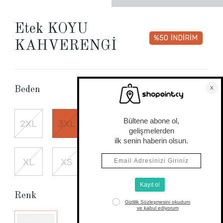
Etek KOYU
%50
İNDİRİM
KAHVERENGİ
Beden Tablosu
Beden
2XL
3XL
L
M
S
XL
XS
Renk