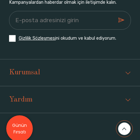
Kampanyalardan haberdar olmak için iletişimde kalın.
Gizlilik Sözleşmesi
ni okudum ve kabul ediyorum.
Kurumsal
Yardım
Günün
Üyelik
Fırsatı