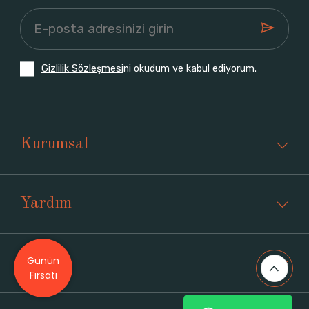
Gizlilik Sözleşmesi
ni okudum ve kabul ediyorum.
Kurumsal
Yardım
Günün
Üyelik
Fırsatı