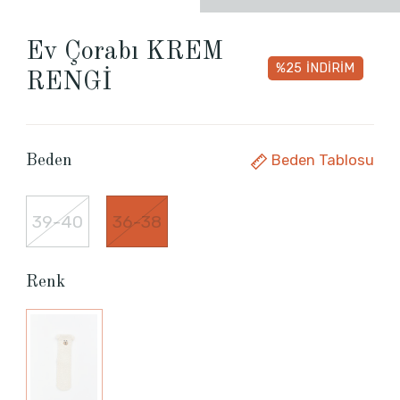
Ev Çorabı KREM
%25
İNDİRİM
RENGİ
Beden Tablosu
Beden
39-40
36-38
Renk