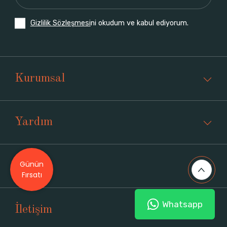
Gizlilik Sözleşmesi
ni okudum ve kabul ediyorum.
Kurumsal
Yardım
Günün
Üyelik
Fırsatı
Whatsapp
İletişim