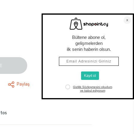
E
Paylaş
stos