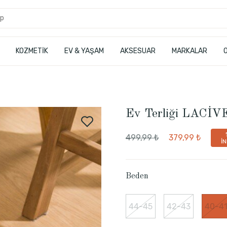
KOZMETİK
EV & YAŞAM
AKSESUAR
MARKALAR
Ev Terliği LACİ
499,99 ₺
379,99 ₺
İN
Beden
44-45
42-43
40-4