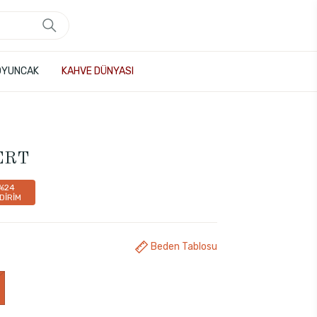
OYUNCAK
KAHVE DÜNYASI
VERT
%24
DİRİM
Beden Tablosu
1