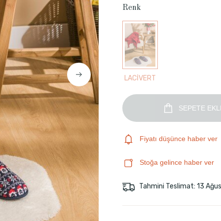
Renk
LACİVERT
SEPETE EKL
Fiyatı düşünce haber ver
Stoğa gelince haber ver
Tahmini Teslimat: 13 Ağu