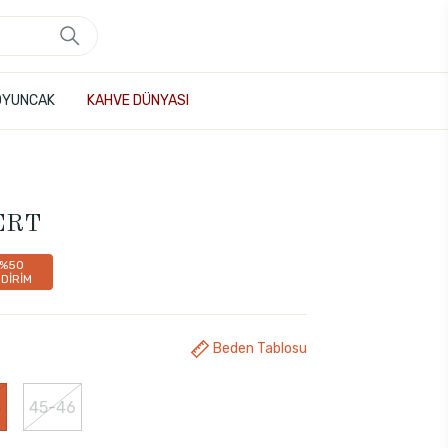
OYUNCAK
KAHVE DÜNYASI
VERT
%50
NDİRİM
Beden Tablosu
5
45-46