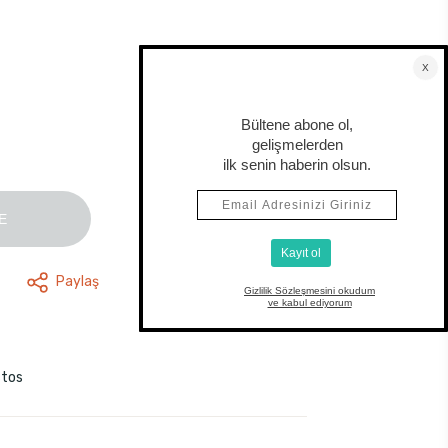
E
Paylaş
stos