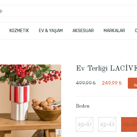
KOZMETİK
EV & YAŞAM
AKSESUAR
MARKALAR
Ev Terliği LACİ
499,99 ₺
249,99 ₺
İ
Beden
40-41
42-43
44-4