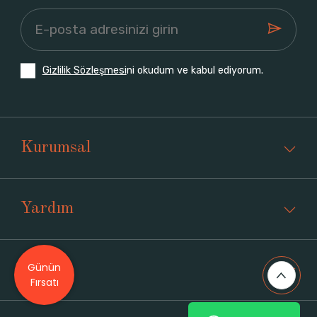
Gizlilik Sözleşmesi
ni okudum ve kabul ediyorum.
Kurumsal
Yardım
Günün
Üyelik
Fırsatı