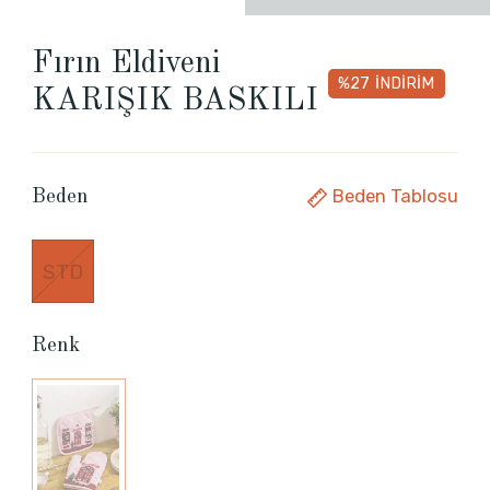
Fırın Eldiveni
%27
İNDİRİM
KARIŞIK BASKILI
Beden Tablosu
Beden
STD
Renk