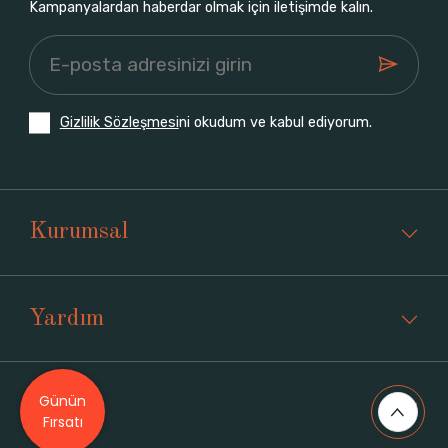
Kampanyalardan haberdar olmak için iletişimde kalın.
Gizlilik Sözleşmesi
ni okudum ve kabul ediyorum.
Kurumsal
Yardım
Günün
Üyelik
Fırsatı