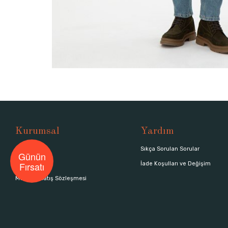
Kurumsal
Yardım
Hakkımızda
Sıkça Sorulan Sorular
Günün
Fırsatı
Mağazalar
İade Koşulları ve Değişim
Mesafeli Satış Sözleşmesi