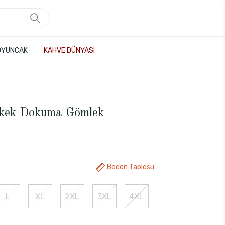
OYUNCAK
KAHVE DÜNYASI
rkek Dokuma Gömlek
Beden Tablosu
L
XL
2XL
3XL
4XL