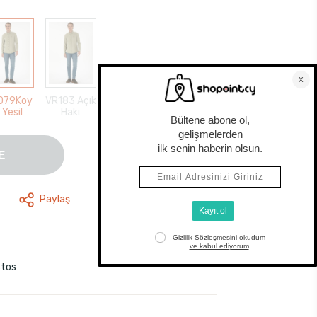
079Koy
VR183 Açık
 Yesil
Haki
E
Paylaş
stos