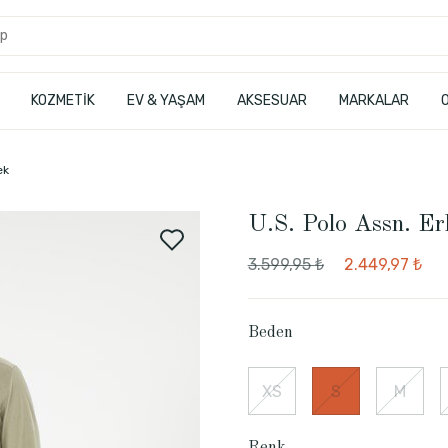
KOZMETİK
EV & YAŞAM
AKSESUAR
MARKALAR
ek
U.S. Polo Assn. E
3.599,95 ₺
2.449,97 ₺
Beden
XS
S
M