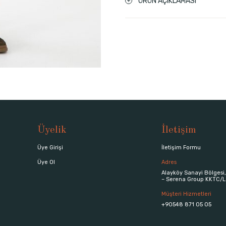
ÜRÜN AÇIKLAMASI
Üyelik
İletişim
Üye Girişi
İletişim Formu
Üye Ol
Adres
Alayköy Sanayi Bölgesi,
– Serena Group KKTC/L
Müşteri Hizmetleri
+90548 871 05 05