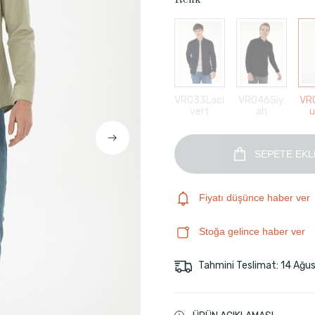
Renk
VR033Laci
VR046Siy
VR
vert
ah
u
SEPETE EKL
Fiyatı düşünce haber ver
Stoğa gelince haber ver
Tahmini Teslimat: 14 Ağu