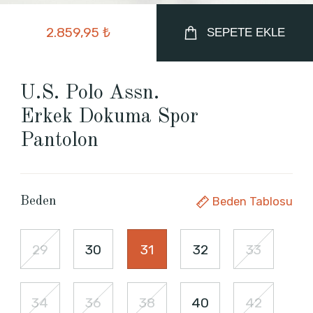
2.859,95 ₺
SEPETE EKLE
U.S. Polo Assn.
Erkek Dokuma Spor
Pantolon
Beden Tablosu
Beden
29
30
31
32
33
34
36
38
40
42