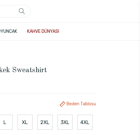
OYUNCAK
KAHVE DÜNYASI
kek Sweatshirt
Beden Tablosu
L
XL
2XL
3XL
4XL