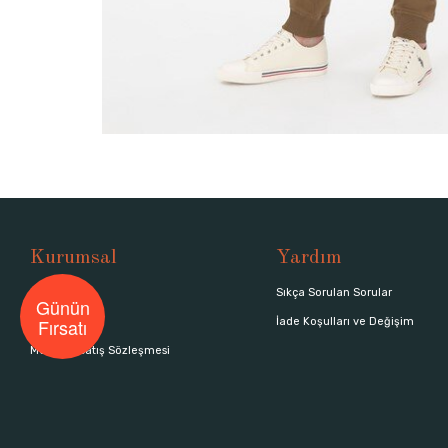
Kurumsal
Yardım
Hakkımızda
Sıkça Sorulan Sorular
Günün
Fırsatı
Mağazalar
İade Koşulları ve Değişim
Mesafeli Satış Sözleşmesi