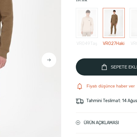
Renk
VR049Taş
VR027Haki
VR
SEPETE EKL
Fiyatı düşünce haber ver
Tahmini Teslimat: 14 Ağu
ÜRÜN AÇIKLAMASI