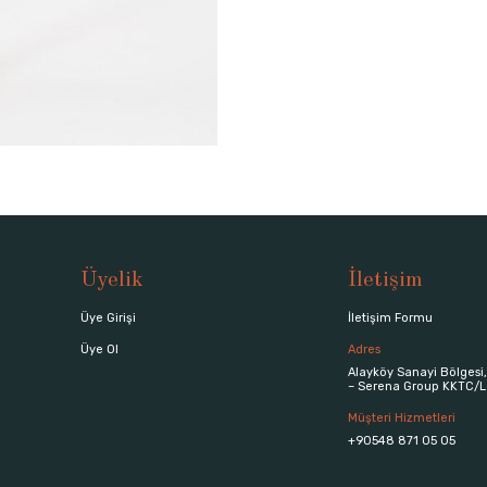
Üyelik
İletişim
Üye Girişi
İletişim Formu
Üye Ol
Adres
Alayköy Sanayi Bölgesi,
– Serena Group KKTC/L
Müşteri Hizmetleri
+90548 871 05 05