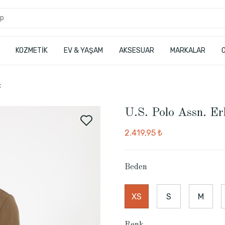
KOZMETİK
EV & YAŞAM
AKSESUAR
MARKALAR
t
U.S. Polo Assn. Er
2.419,95 ₺
Beden
XS
S
M