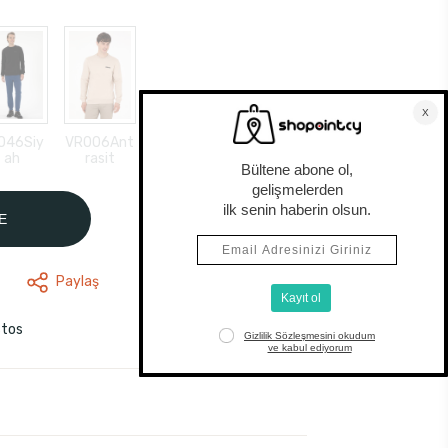
046Siy
VR006Ant
ah
rasit
E
Paylaş
stos