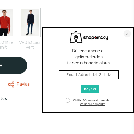
031Kire
VR033Laci
mit
vert
E
Paylaş
stos