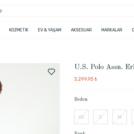
KOZMETİK
EV & YAŞAM
AKSESUAR
MARKALAR
U.S. Polo Assn. E
3.299,95 ₺
Beden
XS
S
M