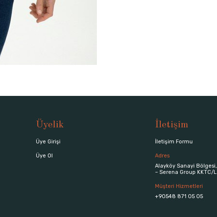
Üyelik
İletişim
Üye Girişi
İletişim Formu
Üye Ol
Adres
Alayköy Sanayi Bölgesi,
– Serena Group KKTC/L
Müşteri Hizmetleri
+90548 871 05 05