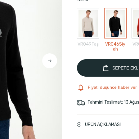
Renk
VR049Taş
VR046Siy
VR
ah
SEPETE EKL
Fiyatı düşünce haber ver
Tahmini Teslimat: 13 Ağu
ÜRÜN AÇIKLAMASI