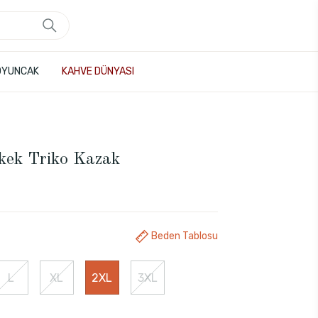
OYUNCAK
KAHVE DÜNYASI
rkek Triko Kazak
Beden Tablosu
L
XL
2XL
3XL