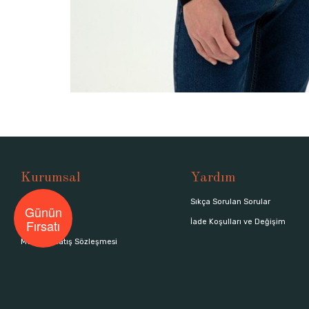
Kurumsal
Yardım
Hakkımızda
Sıkça Sorulan Sorular
Günün
Fırsatı
Mağazalar
İade Koşulları ve Değişim
Mesafeli Satış Sözleşmesi