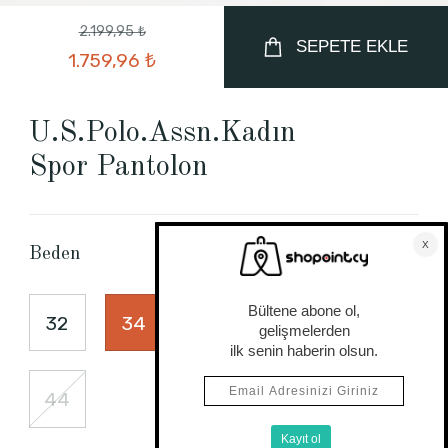
2.199,95 ₺
SEPETE EKLE
1.759,96 ₺
U.S.Polo.Assn.Kadın
Spor Pantolon
Beden Tablosu
Beden
32
34
38
40
42
44