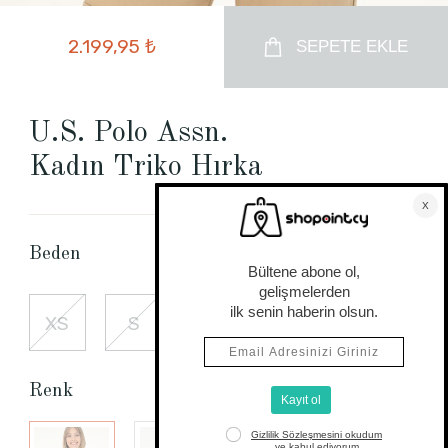
2.199,95 ₺
SEPETE EKLE
U.S. Polo Assn.
Kadın Triko Hırka
Beden Tablosu
Beden
XS
S
M
L
XL
Renk