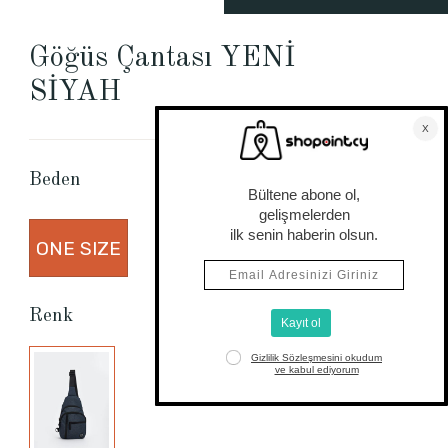
Göğüs Çantası YENİ
SİYAH
Beden Tablosu
Beden
ONE SIZE
Renk