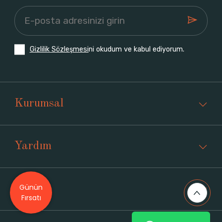
Gizlilik Sözleşmesi
ni okudum ve kabul ediyorum.
Kurumsal
Yardım
Günün
Üyelik
Fırsatı