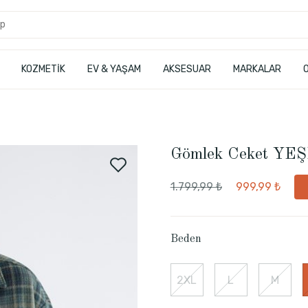
KOZMETİK
EV & YAŞAM
AKSESUAR
MARKALAR
Gömlek Ceket YE
1.799,99 ₺
999,99 ₺
Beden
2XL
L
M