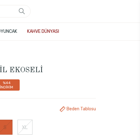
OYUNCAK
KAHVE DÜNYASI
ŞİL EKOSELİ
%44
İNDİRİM
Beden Tablosu
S
XL