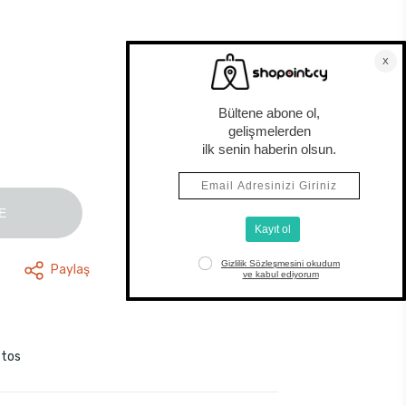
E
Paylaş
stos