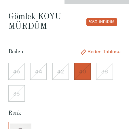
Gömlek KOYU
%50
İNDİRİM
MÜRDÜM
Beden Tablosu
Beden
46
44
42
40
38
36
Renk