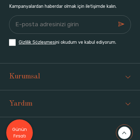
Kampanyalardan haberdar olmak için iletişimde kalın.
Gizlilik Sözleşmesi
ni okudum ve kabul ediyorum.
Kurumsal
Yardım
Günün
Üyelik
Fırsatı