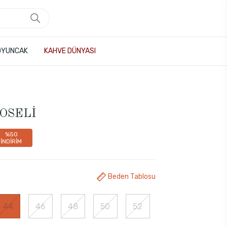
OYUNCAK
KAHVE DÜNYASI
KOSELİ
%50
İNDİRİM
Beden Tablosu
44
46
48
50
52