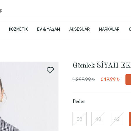
KOZMETİK
EV & YAŞAM
AKSESUAR
MARKALAR
Gömlek SİYAH E
1.299,99 ₺
649,99 ₺
Beden
38
40
42