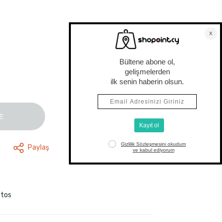
E
Paylaş
stos