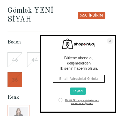
Gömlek YENİ
%50
İNDİRİM
SİYAH
Beden Tablosu
Beden
46
44
42
40
38
36
Renk