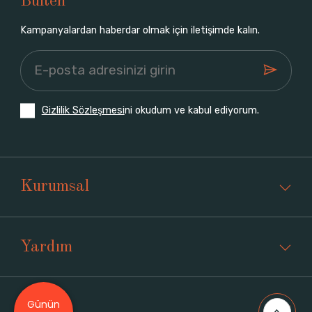
Bülten
Kampanyalardan haberdar olmak için iletişimde kalın.
Gizlilik Sözleşmesi
ni okudum ve kabul ediyorum.
Kurumsal
Yardım
Günün
Üyelik