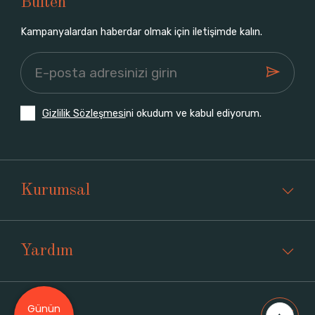
Bülten
Kampanyalardan haberdar olmak için iletişimde kalın.
Gizlilik Sözleşmesi
ni okudum ve kabul ediyorum.
Kurumsal
Yardım
Günün
Üyelik