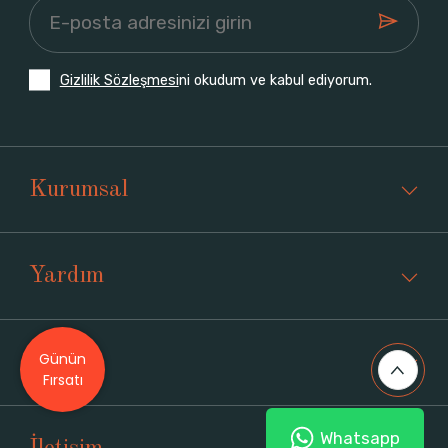
Gizlilik Sözleşmesi
ni okudum ve kabul ediyorum.
Kurumsal
Yardım
Günün
Üyelik
Fırsatı
Whatsapp