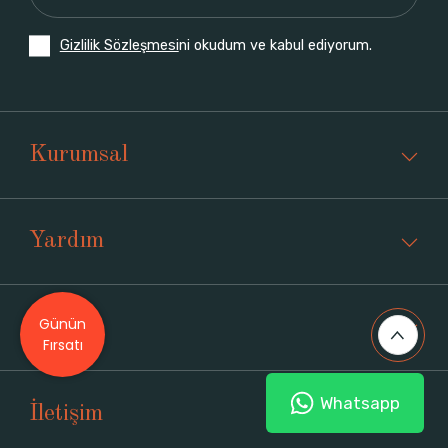
Gizlilik Sözleşmesi
ni okudum ve kabul ediyorum.
Kurumsal
Yardım
Günün
Üyelik
Fırsatı
Whatsapp
İletişim