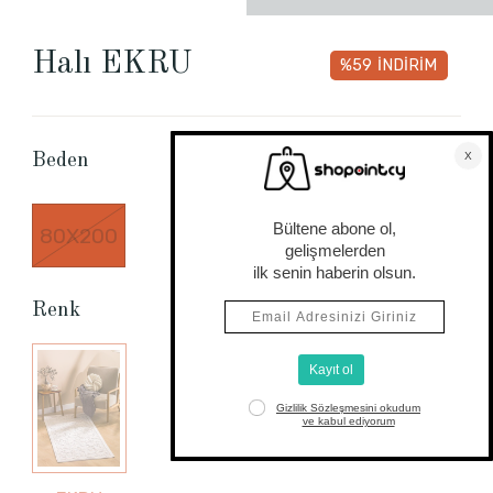
Halı EKRU
%59
İNDİRİM
Beden Tablosu
Beden
80X200
Renk