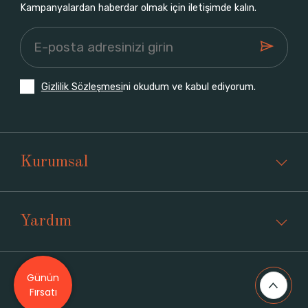
Kampanyalardan haberdar olmak için iletişimde kalın.
Gizlilik Sözleşmesi
ni okudum ve kabul ediyorum.
Kurumsal
Yardım
Günün
Üyelik
Fırsatı