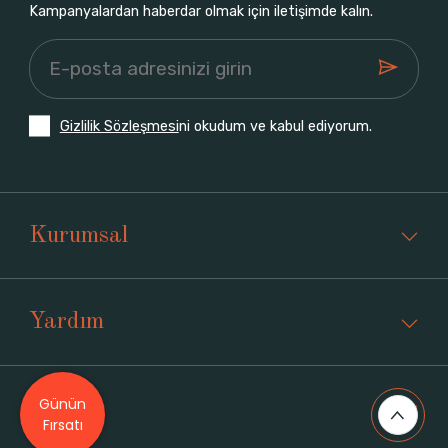
Kampanyalardan haberdar olmak için iletişimde kalın.
Gizlilik Sözleşmesi
ni okudum ve kabul ediyorum.
Kurumsal
Yardım
Günün
Üyelik
Fırsatı