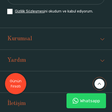
Gizlilik Sözleşmesi
ni okudum ve kabul ediyorum.
Kurumsal
Yardım
Günün
Üyelik
Fırsatı
Whatsapp
İletişim