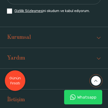
Gizlilik Sözleşmesi
ni okudum ve kabul ediyorum.
Kurumsal
Yardım
Günün
Üyelik
Fırsatı
Whatsapp
İletişim