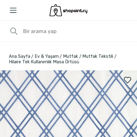
Ana Sayfa
Ev & Yaşam
Mutfak
Mutfak Tekstili
Hilaire Tek Kullanımlık Masa Örtüsü