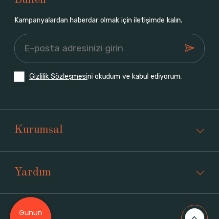
Bülten
Kampanyalardan haberdar olmak için iletişimde kalın.
Gizlilik Sözleşmesi
ni okudum ve kabul ediyorum.
Kurumsal
Yardım
Günün
Üyelik