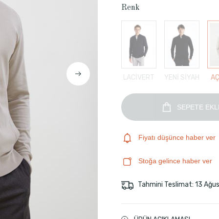
Renk
LACİVERT
YENİ SİYAH
AÇ
SEPETE EKL
Fiyatı düşünce haber ver
Stoğa gelince haber ver
Tahmini Teslimat: 13 Ağu