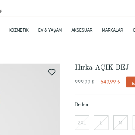
KOZMETİK
EV & YAŞAM
AKSESUAR
MARKALAR
Hırka AÇIK BEJ
999,99 ₺
649,99 ₺
İ
Beden
2XL
L
M