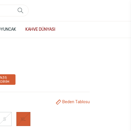
OYUNCAK
KAHVE DÜNYASI
%35
NDİRİM
Beden Tablosu
S
XL