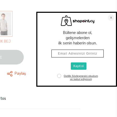
IK BEJ
E
Paylaş
stos