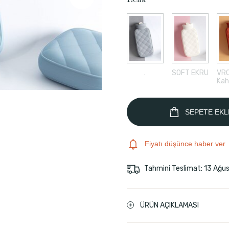
Renk
.
SOFT EKRU
VR0
Kah
SEPETE EKL
Fiyatı düşünce haber ver
Tahmini Teslimat: 13 Ağu
ÜRÜN AÇIKLAMASI