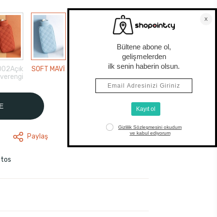
02Açık
SOFT MAVİ
verengi
E
Paylaş
stos