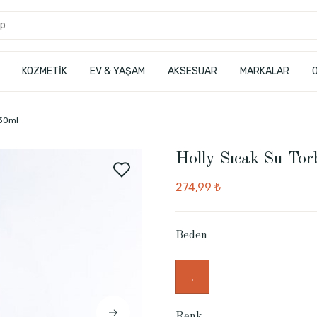
KOZMETİK
EV & YAŞAM
AKSESUAR
MARKALAR
630ml
Holly Sıcak Su Tor
274,99 ₺
Beden
.