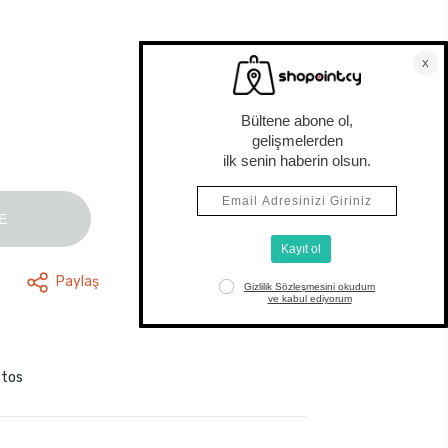
E
Paylaş
stos