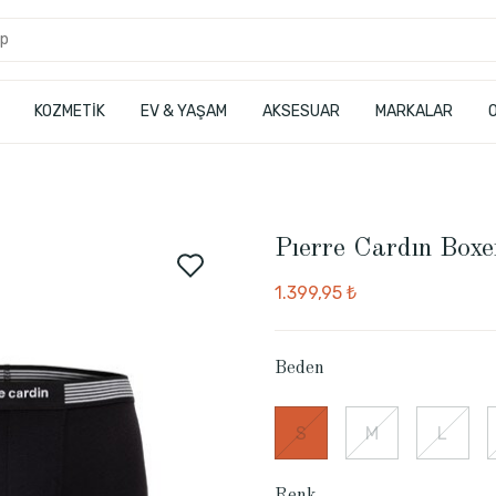
KOZMETİK
EV & YAŞAM
AKSESUAR
MARKALAR
Pıerre Cardın Boxe
1.399,95 ₺
Beden
S
M
L