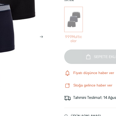
Renk
999Multic
olor
SEPETE EKL
Fiyatı düşünce haber ver
Stoğa gelince haber ver
Tahmini Teslimat: 14 Ağu