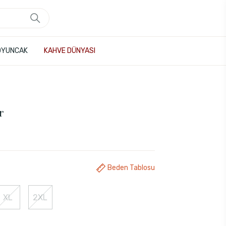
OYUNCAK
KAHVE DÜNYASI
r
Beden Tablosu
XL
2XL