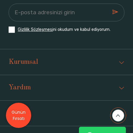
Gizlilik Sözleşmesi
ni okudum ve kabul ediyorum.
Kurumsal
Yardım
Günün
Üyelik
Fırsatı