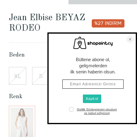
Jean Elbise BEYAZ
%27
İNDİRİM
RODEO
Beden Tablosu
Beden
XL
S
M
L
XS
Renk